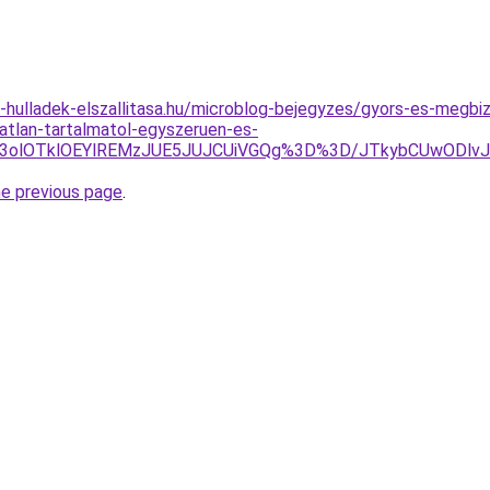
.e-hulladek-elszallitasa.hu/microblog-bejegyzes/gyors-es-megb
atlan-tartalmatol-egyszeruen-es-
1Q3olOTklOEYlREMzJUE5JUJCUiVGQg%3D%3D/JTkybCUwODl
he previous page
.