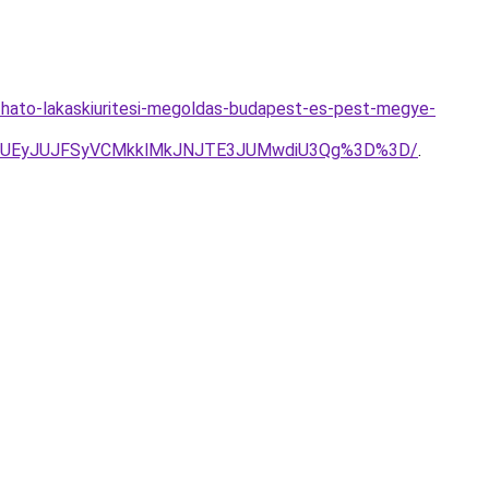
izhato-lakaskiuritesi-megoldas-budapest-es-pest-megye-
vJUEyJUJFSyVCMkklMkJNJTE3JUMwdiU3Qg%3D%3D/
.