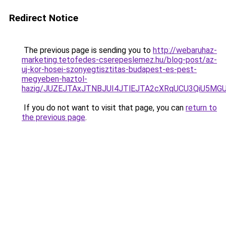
Redirect Notice
The previous page is sending you to
http://webaruhaz-
marketing.tetofedes-cserepeslemez.hu/blog-post/az-
uj-kor-hosei-szonyegtisztitas-budapest-es-pest-
megyeben-haztol-
hazig/JUZEJTAxJTNBJUI4JTlEJTA2cXRqUCU3QiU5MGUlQ
If you do not want to visit that page, you can
return to
the previous page
.