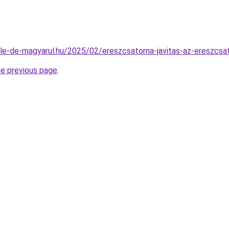
bile-de-magyarul.hu/2025/02/ereszcsatorna-javitas-az-ereszcsa
he previous page
.